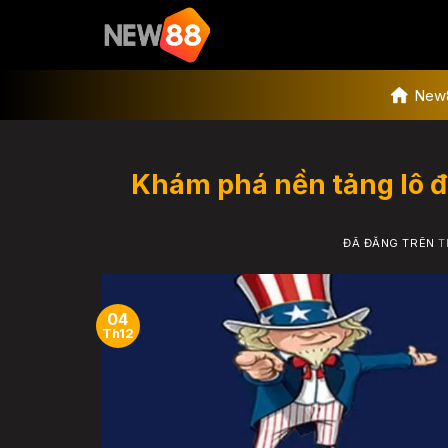
Chuyển
đến
nội
dung
New
Khám phá nền tảng lô đ
ĐÃ ĐĂNG TRÊN
T
04
Th12