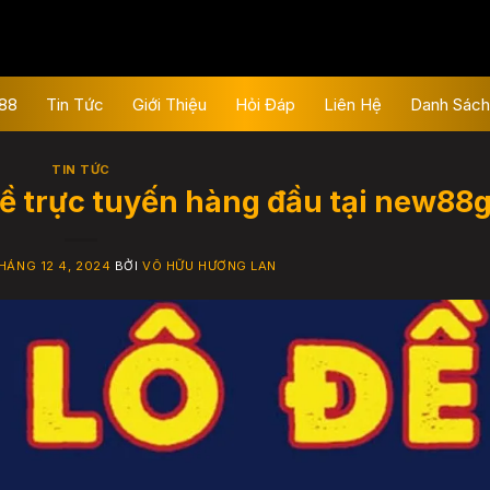
88
Tin Tức
Giới Thiệu
Hỏi Đáp
Liên Hệ
Danh Sác
TIN TỨC
ề trực tuyến hàng đầu tại new88
HÁNG 12 4, 2024
BỞI
VÕ HỮU HƯƠNG LAN