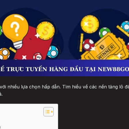
ới nhiều lựa chọn hấp dẫn. Tìm hiểu về các nền tảng lô đ
ả.
n