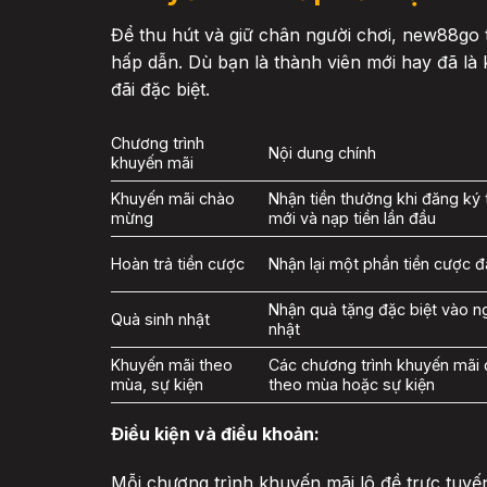
Để thu hút và giữ chân người chơi, new88go
hấp dẫn. Dù bạn là thành viên mới hay đã l
đãi đặc biệt.
Chương trình
Nội dung chính
khuyến mãi
Khuyến mãi chào
Nhận tiền thưởng khi đăng ký 
mừng
mới và nạp tiền lần đầu
Hoàn trả tiền cược
Nhận lại một phần tiền cược đ
Nhận quà tặng đặc biệt vào n
Quà sinh nhật
nhật
Khuyến mãi theo
Các chương trình khuyến mãi 
mùa, sự kiện
theo mùa hoặc sự kiện
Điều kiện và điều khoản:
Mỗi chương trình khuyến mãi lô đề trực tuyế