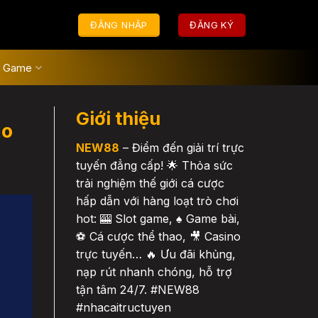
ĐĂNG NHẬP
ĐĂNG KÝ
h Game
Giới thiệu
go
NEW88
– Điểm đến giải trí trực
tuyến đẳng cấp! 🌟 Thỏa sức
trải nghiệm thế giới cá cược
hấp dẫn với hàng loạt trò chơi
hot: 🎰 Slot game, ♠️ Game bài,
⚽️ Cá cược thể thao, 🎥 Casino
trực tuyến… 🔥 Ưu đãi khủng,
nạp rút nhanh chóng, hỗ trợ
tận tâm 24/7. #NEW88
#nhacaitructuyen