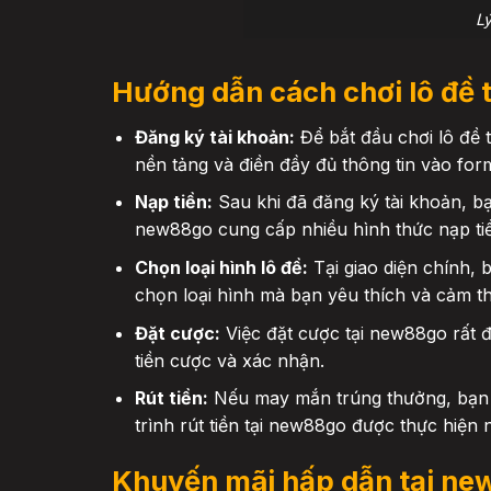
L
Hướng dẫn cách chơi lô đề 
Đăng ký tài khoản:
Để bắt đầu chơi lô đề 
nền tảng và điền đầy đủ thông tin vào for
Nạp tiền:
Sau khi đã đăng ký tài khoản, bạ
new88go cung cấp nhiều hình thức nạp tiề
Chọn loại hình lô đề:
Tại giao diện chính, 
chọn loại hình mà bạn yêu thích và cảm thấ
Đặt cược:
Việc đặt cược tại new88go rất 
tiền cược và xác nhận.
Rút tiền:
Nếu may mắn trúng thưởng, bạn c
trình rút tiền tại new88go được thực hiện
Khuyến mãi hấp dẫn tại n