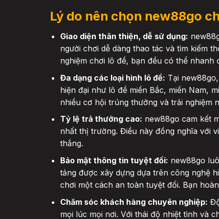
Lý do nên chọn new88go chơ
Giao diện thân thiện, dễ sử dụng:
new88go
người chơi dễ dàng thao tác và tìm kiếm th
nghiệm chơi lô đề, bạn đều có thể nhanh 
Đa dạng các loại hình lô đề:
Tại new88go, 
hiện đại như lô đề miền Bắc, miền Nam, m
nhiều cơ hội trúng thưởng và trải nghiệm 
Tỷ lệ trả thưởng cao:
new88go cam kết man
nhất thị trường. Điều này đồng nghĩa với 
thắng.
Bảo mật thông tin tuyệt đối:
new88go luôn
tảng được xây dựng dựa trên công nghệ hiệ
chơi một cách an toàn tuyệt đối. Bạn hoàn
Chăm sóc khách hàng chuyên nghiệp:
Độ
mọi lúc mọi nơi. Với thái độ nhiệt tình và 