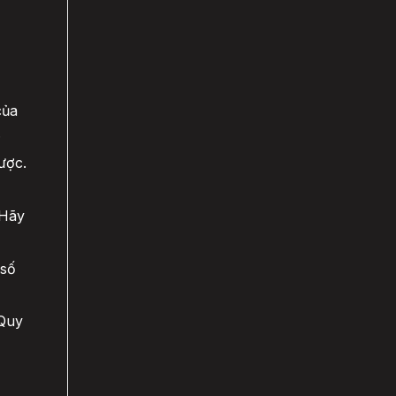
của
.
ược.
 Hãy
 số
 Quy