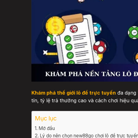
Khám phá thế giới lô đề trực tuyến
đa dạng v
tín, tỷ lệ trả thưởng cao và cách chơi hiệu qu
Mục lục
Mở đầu
Lý do nên chọn new88go chơi lô đề trực tuyế