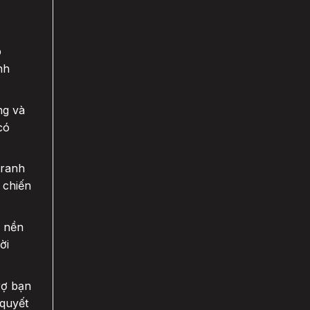
p
nh
ng và
có
tranh
 chiến
a nền
ời
rợ bạn
 quyết