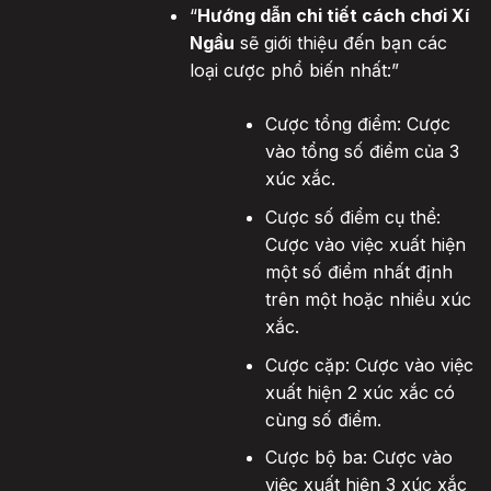
“
Hướng dẫn chi tiết cách chơi Xí
Ngầu
sẽ giới thiệu đến bạn các
loại cược phổ biến nhất:”
Cược tổng điểm: Cược
vào tổng số điểm của 3
xúc xắc.
Cược số điểm cụ thể:
Cược vào việc xuất hiện
một số điểm nhất định
trên một hoặc nhiều xúc
xắc.
Cược cặp: Cược vào việc
xuất hiện 2 xúc xắc có
cùng số điểm.
Cược bộ ba: Cược vào
việc xuất hiện 3 xúc xắc