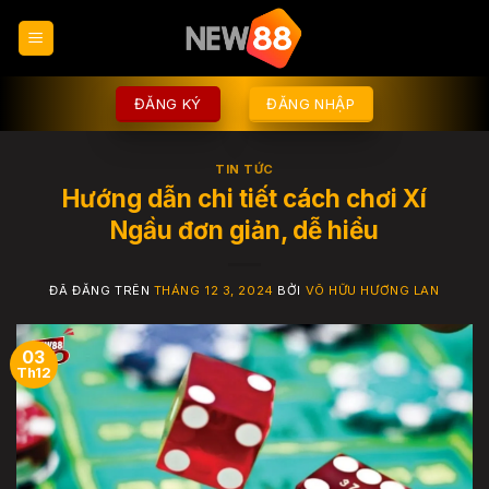
Chuyển
đến
nội
dung
ĐĂNG KÝ
ĐĂNG NHẬP
TIN TỨC
Hướng dẫn chi tiết cách chơi Xí
Ngầu đơn giản, dễ hiểu
ĐÃ ĐĂNG TRÊN
THÁNG 12 3, 2024
BỞI
VÕ HỮU HƯƠNG LAN
03
Th12