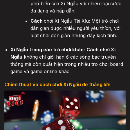
phổ biến của Xí Ngầu với nhiều loại cược
đa dạng và hấp dẫn.
Cách
chơi Xí Ngầu
Tài Xỉu: Một trò chơi
dân gian được nhiều người yêu thích, với
luật chơi đơn giản nhưng đầy kịch tính.
Xí Ngầu trong các trò chơi khác:
Cách
chơi Xí
Ngầu
không chỉ giới hạn ở các sòng bạc truyền
thống mà còn xuất hiện trong nhiều trò chơi board
game và game online khác.
Chiến thuật và cách chơi Xí Ngầu để thắng lớn