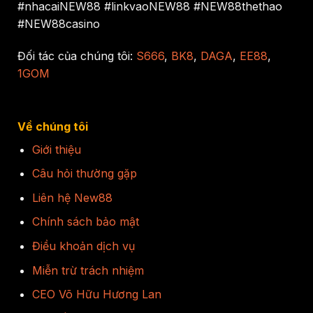
#nhacaiNEW88 #linkvaoNEW88 #NEW88thethao
#NEW88casino
Đối tác của chúng tôi:
S666
,
BK8
,
DAGA
,
EE88
,
1GOM
Về chúng tôi
Giới thiệu
Câu hỏi thường gặp
Liên hệ New88
Chính sách bảo mật
Điều khoản dịch vụ
Miễn trừ trách nhiệm
CEO Võ Hữu Hương Lan