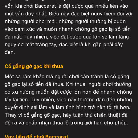
vốn khi chơi Baccarat là đặt cược quá nhiều tiền vào
một ván duy nhất. Điều này đặc biệt nguy hiểm đối với
những người chơi mới, những người thường bị cuốn
vào cảm xúc và muốn nhanh chóng gỡ gạc lại số tiền
đã mất. Tuy nhiên, việc đặt cược quá lớn sẽ làm tăng
nguy cơ mất trắng tay, đặc biệt là khi gặp phải dây
đen.
Cố gắng gỡ gạc khi thua
Một sai lầm khác mà người chơi cần tránh là cố gắng
gỡ gạc lại số tiền đã thua. Khi thua, người chơi thường
có xu hướng muốn đặt cược lớn hơn để nhanh chóng
lấy lại tiền. Tuy nhiên, việc này thường dẫn đến những
quyết định sai lầm và làm tình hình trở nên tồi tệ hơn.
Thay vì cố gắng gỡ gạc, hãy tuân thủ chiến thuật đã
đề ra và chấp nhận thua lỗ trong giới hạn cho phép.
Vay tiền để chơi Baccarat