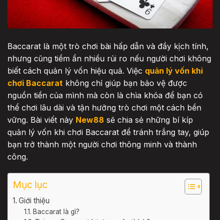
Baccarat là một trò chơi bài hấp dẫn và đầy kịch tính,
nhưng cũng tiềm ẩn nhiều rủi ro nếu người chơi không
biết cách quản lý vốn hiệu quả. Việc
quản lý vốn khi
chơi Baccarat
không chỉ giúp bạn bảo vệ được
nguồn tiền của mình mà còn là chìa khóa để bạn có
thể chơi lâu dài và tận hưởng trò chơi một cách bền
vững. Bài viết này
New88
sẽ chia sẻ những bí kíp
quản lý vốn khi chơi Baccarat để tránh trắng tay, giúp
bạn trở thành một người chơi thông minh và thành
công.
Mục lục
Giới thiệu
Baccarat là gì?