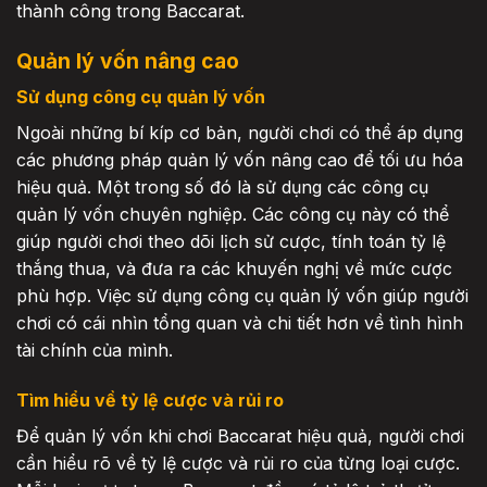
thành công trong Baccarat.
Quản lý vốn nâng cao
Sử dụng công cụ quản lý vốn
Ngoài những bí kíp cơ bản, người chơi có thể áp dụng
các phương pháp quản lý vốn nâng cao để tối ưu hóa
hiệu quả. Một trong số đó là sử dụng các công cụ
quản lý vốn chuyên nghiệp. Các công cụ này có thể
giúp người chơi theo dõi lịch sử cược, tính toán tỷ lệ
thắng thua, và đưa ra các khuyến nghị về mức cược
phù hợp. Việc sử dụng công cụ quản lý vốn giúp người
chơi có cái nhìn tổng quan và chi tiết hơn về tình hình
tài chính của mình.
Tìm hiểu về tỷ lệ cược và rủi ro
Để quản lý vốn khi chơi Baccarat hiệu quả, người chơi
cần hiểu rõ về tỷ lệ cược và rủi ro của từng loại cược.