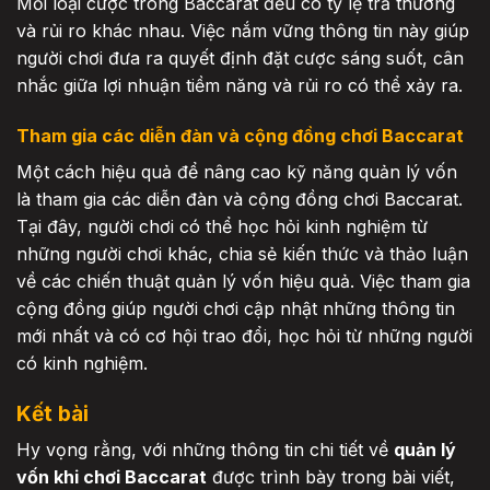
Mỗi loại cược trong Baccarat đều có tỷ lệ trả thưởng
và rủi ro khác nhau. Việc nắm vững thông tin này giúp
người chơi đưa ra quyết định đặt cược sáng suốt, cân
nhắc giữa lợi nhuận tiềm năng và rủi ro có thể xảy ra.
Tham gia các diễn đàn và cộng đồng chơi Baccarat
Một cách hiệu quả để nâng cao kỹ năng quản lý vốn
là tham gia các diễn đàn và cộng đồng chơi Baccarat.
Tại đây, người chơi có thể học hỏi kinh nghiệm từ
những người chơi khác, chia sẻ kiến thức và thảo luận
về các chiến thuật quản lý vốn hiệu quả. Việc tham gia
cộng đồng giúp người chơi cập nhật những thông tin
mới nhất và có cơ hội trao đổi, học hỏi từ những người
có kinh nghiệm.
Kết bài
Hy vọng rằng, với những thông tin chi tiết về
quản lý
vốn khi chơi Baccarat
được trình bày trong bài viết,