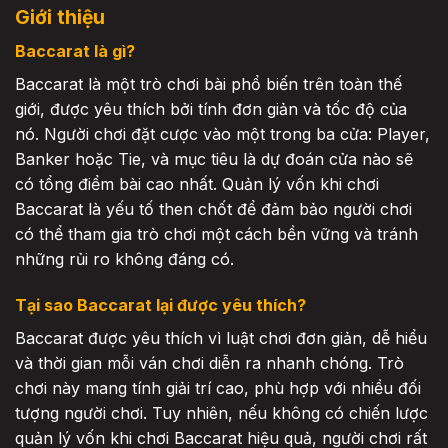
Giới thiệu
Baccarat là gì?
Baccarat là một trò chơi bài phổ biến trên toàn thế
giới, được yêu thích bởi tính đơn giản và tốc độ của
nó. Người chơi đặt cược vào một trong ba cửa: Player,
Banker hoặc Tie, và mục tiêu là dự đoán cửa nào sẽ
có tổng điểm bài cao nhất. Quản lý vốn khi chơi
Baccarat là yếu tố then chốt để đảm bảo người chơi
có thể tham gia trò chơi một cách bền vững và tránh
những rủi ro không đáng có.
Tại sao Baccarat lại được yêu thích?
Baccarat được yêu thích vì luật chơi đơn giản, dễ hiểu
và thời gian mỗi ván chơi diễn ra nhanh chóng. Trò
chơi này mang tính giải trí cao, phù hợp với nhiều đối
tượng người chơi. Tuy nhiên, nếu không có chiến lược
quản lý vốn khi chơi Baccarat hiệu quả, người chơi rất