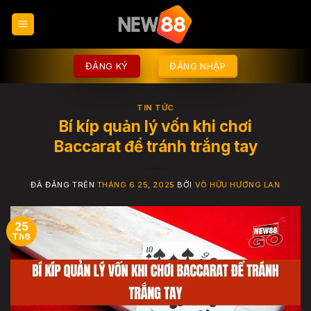
Chuyển
đến
nội
dung
ĐĂNG KÝ
ĐĂNG NHẬP
TIN TỨC
Bí kíp quản lý vốn khi chơi
Baccarat để tránh trắng tay
ĐÃ ĐĂNG TRÊN
THÁNG 6 25, 2025
BỞI
VÕ HỮU HƯƠNG LAN
25
Th6