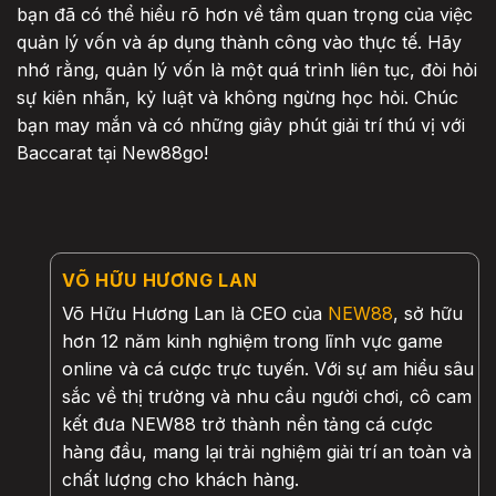
bạn đã có thể hiểu rõ hơn về tầm quan trọng của việc
quản lý vốn và áp dụng thành công vào thực tế. Hãy
nhớ rằng, quản lý vốn là một quá trình liên tục, đòi hỏi
sự kiên nhẫn, kỷ luật và không ngừng học hỏi. Chúc
bạn may mắn và có những giây phút giải trí thú vị với
Baccarat tại New88go!
VÕ HỮU HƯƠNG LAN
Võ Hữu Hương Lan là CEO của
NEW88
, sở hữu
hơn 12 năm kinh nghiệm trong lĩnh vực game
online và cá cược trực tuyến. Với sự am hiểu sâu
sắc về thị trường và nhu cầu người chơi, cô cam
kết đưa NEW88 trở thành nền tảng cá cược
hàng đầu, mang lại trải nghiệm giải trí an toàn và
chất lượng cho khách hàng.