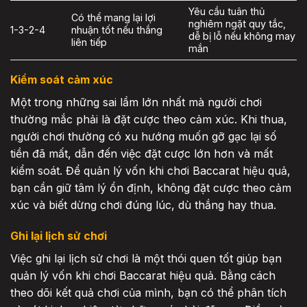
Yêu cầu tuân thủ
Có thể mang lại lợi
nghiêm ngặt quy tắc,
1-3-2-4
nhuận tốt nếu thắng
dễ bị lỗ nếu không may
liên tiếp
mắn
Kiểm soát cảm xúc
Một trong những sai lầm lớn nhất mà người chơi
thường mắc phải là đặt cược theo cảm xúc. Khi thua,
người chơi thường có xu hướng muốn gỡ gạc lại số
tiền đã mất, dẫn đến việc đặt cược lớn hơn và mất
kiểm soát. Để quản lý vốn khi chơi Baccarat hiệu quả,
bạn cần giữ tâm lý ổn định, không đặt cược theo cảm
xúc và biết dừng chơi đúng lúc, dù thắng hay thua.
Ghi lại lịch sử chơi
Việc ghi lại lịch sử chơi là một thói quen tốt giúp bạn
quản lý vốn khi chơi Baccarat hiệu quả. Bằng cách
theo dõi kết quả chơi của mình, bạn có thể phân tích