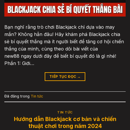
Bạn nghĩ rằng trò chơi Blackjack chỉ dựa vào may
mắn? Không hẳn đâu! Hãy khám phá Blackjack chia
sẻ bí quyết thắng mà ít người biết để tăng cơ hội chiến
thắng của mình, cùng theo dõi bài viết của
new88 ngay dưới đây để biết bí quyết đó là gì nhé!
Phần 1: Giới…
TIẾP TỤC ĐỌC
→
Đã đăng trong
Tin tức
TIN TỨC
Hướng dẫn Blackjack cơ bản và chiến
thuật chơi trong năm 2024