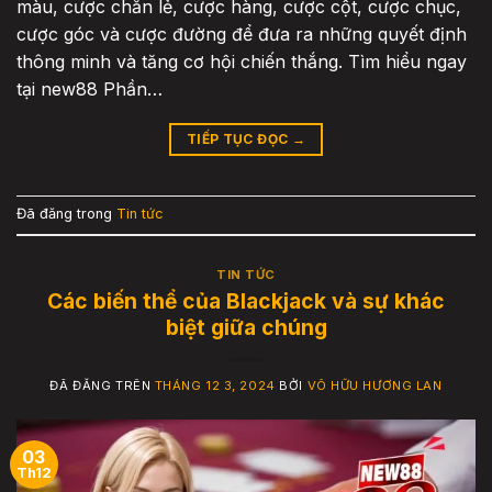
màu, cược chẵn lẻ, cược hàng, cược cột, cược chục,
cược góc và cược đường để đưa ra những quyết định
thông minh và tăng cơ hội chiến thắng. Tìm hiểu ngay
tại new88 Phần…
TIẾP TỤC ĐỌC
→
Đã đăng trong
Tin tức
TIN TỨC
Các biến thể của Blackjack và sự khác
biệt giữa chúng
ĐÃ ĐĂNG TRÊN
THÁNG 12 3, 2024
BỞI
VÕ HỮU HƯƠNG LAN
03
Th12