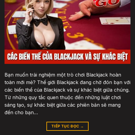
Bạn muốn trải nghiệm một trò chơi Blackjack hoàn
toàn mới mẻ? Thế giới Blackjack đang chờ đón bạn với
các biến thể của Blackjack và sự khác biệt giữa chúng.
Từ những quy tắc quen thuộc đến những luật chơi
sáng tạo, sự khác biệt giữa các phiên bản sẽ mang
đến cho bạn…
TIẾP TỤC ĐỌC
→