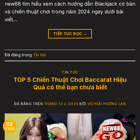
new88 tìm hiểu xem cách hướng dẫn Blackjack cơ bản
và chiến thuật chơi trong năm 2024 ngay dưới bài
viết…
TIẾP TỤC ĐỌC
→
Đã đăng trong
Tin tức
TIN TỨC
TOP 5 Chiến Thuật Chơi Baccarat Hiệu
Quả có thể bạn chưa biết
ĐÃ ĐĂNG TRÊN
THÁNG 12 2, 2024
BỞI
VÕ HỮU HƯƠNG LAN
02
Th12