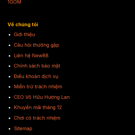
1GOM
Về chúng tôi
Giới thiệu
Câu hỏi thường gặp
Liên hệ New88
Chính sách bảo mật
Điều khoản dịch vụ
Miễn trừ trách nhiệm
CEO Võ Hữu Hương Lan
Khuyến mãi tháng 12
Chơi có trách nhiệm
Sitemap