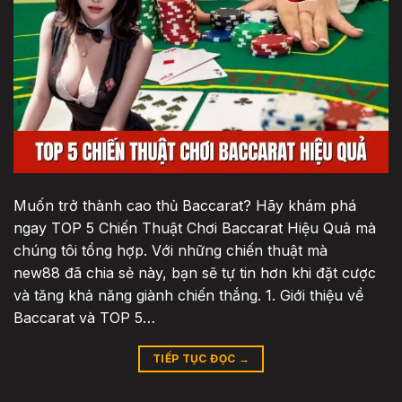
Muốn trở thành cao thủ Baccarat? Hãy khám phá
ngay TOP 5 Chiến Thuật Chơi Baccarat Hiệu Quả mà
chúng tôi tổng hợp. Với những chiến thuật mà
new88 đã chia sẻ này, bạn sẽ tự tin hơn khi đặt cược
và tăng khả năng giành chiến thắng. 1. Giới thiệu về
Baccarat và TOP 5…
TIẾP TỤC ĐỌC
→