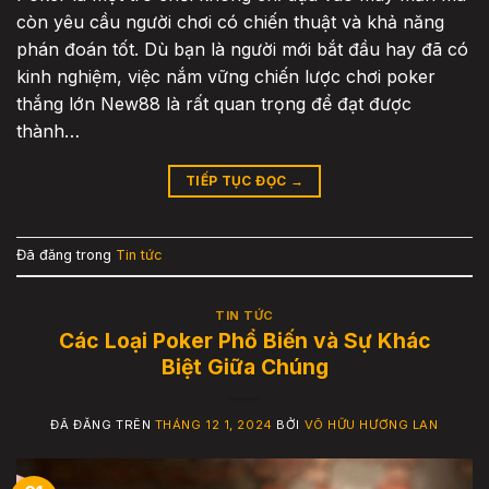
còn yêu cầu người chơi có chiến thuật và khả năng
phán đoán tốt. Dù bạn là người mới bắt đầu hay đã có
kinh nghiệm, việc nắm vững chiến lược chơi poker
thắng lớn New88 là rất quan trọng để đạt được
thành…
TIẾP TỤC ĐỌC
→
Đã đăng trong
Tin tức
TIN TỨC
Các Loại Poker Phổ Biến và Sự Khác
Biệt Giữa Chúng
ĐÃ ĐĂNG TRÊN
THÁNG 12 1, 2024
BỞI
VÕ HỮU HƯƠNG LAN