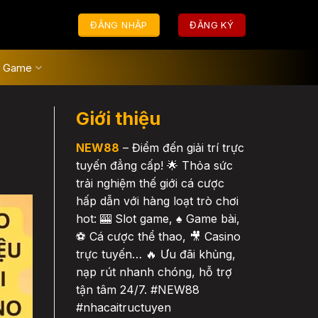
ĐĂNG NHẬP
ĐĂNG KÝ
h Game
Giới thiệu
NEW88
– Điểm đến giải trí trực
tuyến đẳng cấp! 🌟 Thỏa sức
trải nghiệm thế giới cá cược
hấp dẫn với hàng loạt trò chơi
hot: 🎰 Slot game, ♠️ Game bài,
⚽️ Cá cược thể thao, 🎥 Casino
trực tuyến… 🔥 Ưu đãi khủng,
nạp rút nhanh chóng, hỗ trợ
tận tâm 24/7. #NEW88
#nhacaitructuyen