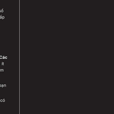
số
hấp
Các
ít
ảm
bạn
 có