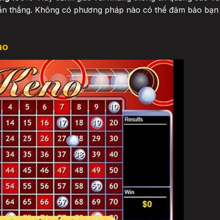
hắn thắng. Không có phương pháp nào có thể đảm bảo bạn
no