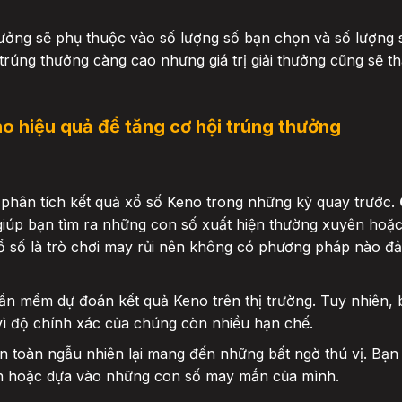
ưởng sẽ phụ thuộc vào số lượng số bạn chọn và số lượng 
trúng thưởng càng cao nhưng giá trị giải thưởng cũng sẽ t
o hiệu quả để tăng cơ hội trúng thưởng
ể phân tích kết quả xổ số Keno trong những kỳ quay trước.
iúp bạn tìm ra những con số xuất hiện thường xuyên hoặc 
xổ số là trò chơi may rủi nên không có phương pháp nào đ
n mềm dự đoán kết quả Keno trên thị trường. Tuy nhiên, 
vì độ chính xác của chúng còn nhiều hạn chế.
n toàn ngẫu nhiên lại mang đến những bất ngờ thú vị. Bạn
ên hoặc dựa vào những con số may mắn của mình.