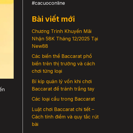
#cacuoconline
Bài viết mới
Chương Trình Khuyến Mãi
Nhận 58K Tháng 12/2025 Tại
New88
Các biến thể Baccarat phổ
biến trên thị trường và cách
chơi từng loại
Bí kíp quản lý vốn khi chơi
Baccarat để tránh trắng tay
ến
.
Các loại cầu trong Baccarat
Luật chơi Baccarat chi tiết –
Cách tính điểm và quy tắc rút
bài