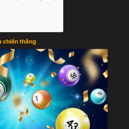
a chiến thắng