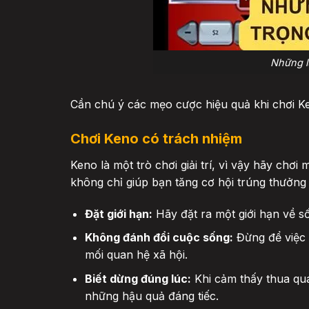
Những l
Cần chú ý các mẹo cược hiệu quả khi chơi K
Chơi Keno có trách nhiệm
Keno là một trò chơi giải trí, vì vậy hãy chơ
không chỉ giúp bạn tăng cơ hội trúng thưởng 
Đặt giới hạn:
Hãy đặt ra một giới hạn về số
Không đánh đổi cuộc sống:
Đừng để việc 
mối quan hệ xã hội.
Biết dừng đúng lúc:
Khi cảm thấy thua quá
những hậu quả đáng tiếc.