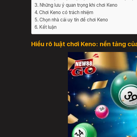
Những lưu ý quan trọng khi chơi Keno
Chơi Keno có trách nhiệm
Chọn nhà cái uy tín để chơi Keno
Kết luận
Hiểu rõ luật chơi Keno: nền tảng củ