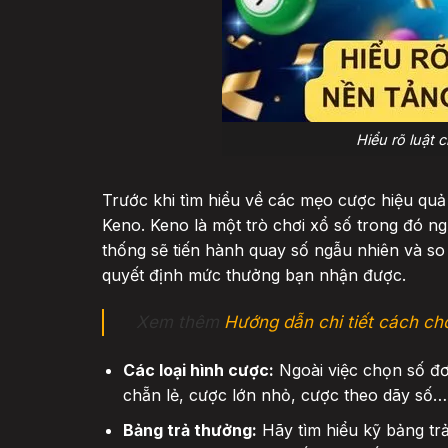
Hiểu rõ luật 
Trước khi tìm hiểu về các mẹo cược hiệu quả 
Keno. Keno là một trò chơi xổ số trong đó ng
thống sẽ tiến hành quay số ngẫu nhiên và so
quyết định mức thưởng bạn nhận được.
Xem thêm
Hướng dẫn chi tiết cách chơ
Các loại hình cược:
Ngoài việc chọn số đơ
chẵn lẻ, cược lớn nhỏ, cược theo dãy số…
Bảng trả thưởng:
Hãy tìm hiểu kỹ bảng trả 