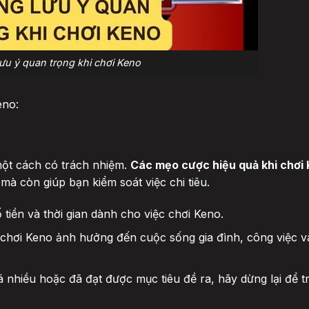
ưu ý quan trọng khi chơi Keno
eno:
i một cách có trách nhiệm.
Các mẹo cược hiệu quả khi chơi
mà còn giúp bạn kiểm soát việc chi tiêu.
 tiền và thời gian dành cho việc chơi Keno.
chơi Keno ảnh hưởng đến cuộc sống gia đình, công việc v
 nhiều hoặc đã đạt được mục tiêu đề ra, hãy dừng lại để t