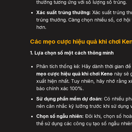
thưởng tương ứng với số lượng số trúng.
Xác suất trúng thưởng:
Xác suất trúng th
trúng thưởng. Càng chọn nhiều số, cơ hội 
hơn.
Các mẹo cược hiệu quả khi chơi Ken
1. Lựa chọn số một cách thông minh
Phân tích thống kê: Hãy dành thời gian đ
mẹo cược hiệu quả khi chơi Keno
này sẽ g
xuất hiện nhất. Tuy nhiên, hãy nhớ rằng 
bảo chính xác 100%.
Sử dụng phần mềm dự đoán:
Có nhiều phầ
nên cân nhắc kỹ lưỡng trước khi sử dụng 
Chọn số ngẫu nhiên:
Đôi khi, chọn số hoà
thể sử dụng các công cụ tạo số ngẫu nhi