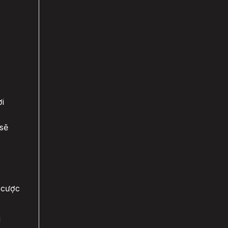
ơi
sẽ
 cược
i