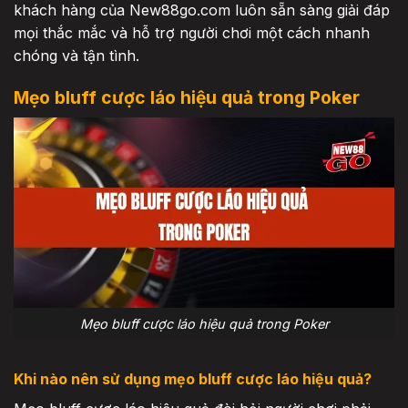
khách hàng của New88go.com luôn sẵn sàng giải đáp
mọi thắc mắc và hỗ trợ người chơi một cách nhanh
chóng và tận tình.
Mẹo bluff cược láo hiệu quả trong Poker
Mẹo bluff cược láo hiệu quả trong Poker
Khi nào nên sử dụng mẹo bluff cược láo hiệu quả?