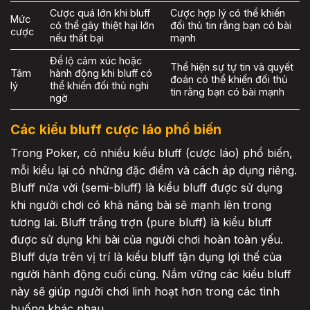
Cược quá lớn khi bluff
Cược hợp lý có thể khiến
Mức
có thể gây thiệt hại lớn
đối thủ tin rằng bạn có bài
cược
nếu thất bại
mạnh
Để lộ cảm xúc hoặc
Thể hiện sự tự tin và quyết
Tâm
hành động khi bluff có
đoán có thể khiến đối thủ
lý
thể khiến đối thủ nghi
tin rằng bạn có bài mạnh
ngờ
Các kiểu bluff cược láo phổ biến
Trong Poker, có nhiều kiểu bluff (cược láo) phổ biến,
mỗi kiểu lại có những đặc điểm và cách áp dụng riêng.
Bluff nửa vời (semi-bluff) là kiểu bluff được sử dụng
khi người chơi có khả năng bài sẽ mạnh lên trong
tương lai. Bluff trắng trợn (pure bluff) là kiểu bluff
được sử dụng khi bài của người chơi hoàn toàn yếu.
Bluff dựa trên vị trí là kiểu bluff tận dụng lợi thế của
người hành động cuối cùng. Nắm vững các kiểu bluff
này sẽ giúp người chơi linh hoạt hơn trong các tình
huống khác nhau.