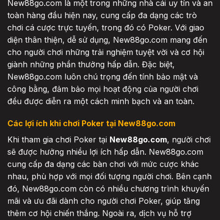
New88go.com là một trong những nhà cái uy tín và an
toàn hàng đầu hiện nay, cung cấp đa dạng các trò
chơi cá cược trực tuyến, trong đó có Poker. Với giao
diện thân thiện, dễ sử dụng, New88go.com mang đến
cho người chơi những trải nghiệm tuyệt vời và cơ hội
giành những phần thưởng hấp dẫn. Đặc biệt,
New88go.com luôn chú trọng đến tính bảo mật và
công bằng, đảm bảo mọi hoạt động của người chơi
đều được diễn ra một cách minh bạch và an toàn.
Các lợi ích khi chơi Poker tại New88go.com
Khi tham gia chơi Poker tại
New88go.com
, người chơi
sẽ được hưởng nhiều lợi ích hấp dẫn. New88go.com
cung cấp đa dạng các bàn chơi với mức cược khác
nhau, phù hợp với mọi đối tượng người chơi. Bên cạnh
đó, New88go.com còn có nhiều chương trình khuyến
mãi và ưu đãi dành cho người chơi Poker, giúp tăng
thêm cơ hội chiến thắng. Ngoài ra, dịch vụ hỗ trợ