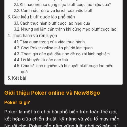
Khi nào nên sử dụng mẹo bluff cược láo hiệu quả?
Cân nhắc rủi ro và lợi ích của việc bluff
Các kiểu bluff cược láo phổ biến
Cách thực hiện bluff cược láo hiệu quả
Những sai lầm cần tránh khi dùng mẹo bluff cược láo
Thực hành và rèn luyện
Tầm quan trọng của việc thực hành
Chơi Poker online miễn phí để làm quen
Tham gia các giải đấu nhỏ để cọ xát kinh nghiệm
Lời khuyên từ các cao thủ
Chia sẻ kinh nghiệm và bí quyết bluff cược láo hiệu
quả
Kết bài
Giới thiệu Poker online và New88go
Poker là gì?
Poker là một trò chơi bài phổ biến trên toàn thế giới,
kết hợp giữa chiến thuật, kỹ năng và yếu tố may mắn.
Người chơi Poker cần nắm vững luật chơi cơ bản, từ