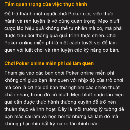
Tầm quan trọng của việc thực hành
Để trở thành một người chơi Poker giỏi, việc thực
hành và rèn luyện là vô cùng quan trọng. Mẹo bluff
cược láo hiệu quả không thể tự nhiên mà có, mà phải
được trau dồi thông qua quá trình thực chiến. Chơi
Poker online miễn phí là một cách tuyệt vời để làm
quen với luật chơi và rèn luyện các kỹ năng cơ bản.
Chơi Poker online miễn phí để làm quen
Tham gia vào các bàn chơi Poker online miễn phí
không chỉ giúp bạn làm quen với nhịp độ của trò chơi
mà còn là cơ hội để bạn thử nghiệm các chiến thuật
khác nhau, trong đó có bluff. Mẹo bluff cược láo hiệu
quả cần được thực hành thường xuyên để trở nên
thuần thục và linh hoạt. Đây là môi trường lý tưởng để
bạn mắc sai lầm và học hỏi từ những sai lầm đó mà
không phải chịu bất kỳ rủi ro tài chính nào.