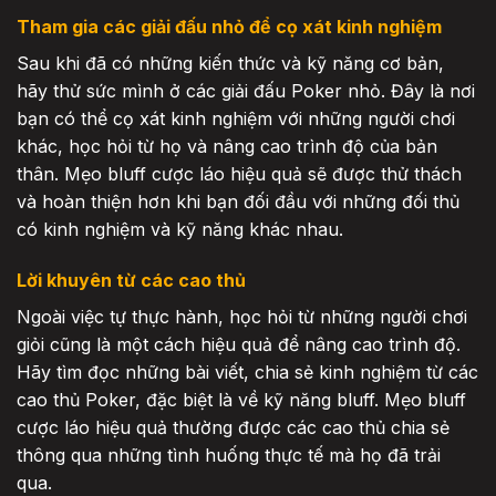
Tham gia các giải đấu nhỏ để cọ xát kinh nghiệm
Sau khi đã có những kiến thức và kỹ năng cơ bản,
hãy thử sức mình ở các giải đấu Poker nhỏ. Đây là nơi
bạn có thể cọ xát kinh nghiệm với những người chơi
khác, học hỏi từ họ và nâng cao trình độ của bản
thân. Mẹo bluff cược láo hiệu quả sẽ được thử thách
và hoàn thiện hơn khi bạn đối đầu với những đối thủ
có kinh nghiệm và kỹ năng khác nhau.
Lời khuyên từ các cao thủ
Ngoài việc tự thực hành, học hỏi từ những người chơi
giỏi cũng là một cách hiệu quả để nâng cao trình độ.
Hãy tìm đọc những bài viết, chia sẻ kinh nghiệm từ các
cao thủ Poker, đặc biệt là về kỹ năng bluff. Mẹo bluff
cược láo hiệu quả thường được các cao thủ chia sẻ
thông qua những tình huống thực tế mà họ đã trải
qua.