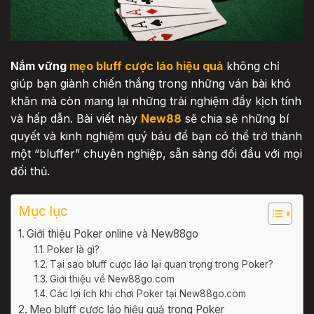
Nắm vững
mẹo bluff cược láo hiệu quả
không chỉ
giúp bạn giành chiến thắng trong những ván bài khó
khăn mà còn mang lại những trải nghiệm đầy kịch tính
và hấp dẫn. Bài viết này
New88
sẽ chia sẻ những bí
quyết và kinh nghiệm quý báu để bạn có thể trở thành
một “bluffer” chuyên nghiệp, sẵn sàng đối đầu với mọi
đối thủ.
Mục lục
Giới thiệu Poker online và New88go
Poker là gì?
Tại sao bluff cược láo lại quan trọng trong Poker?
Giới thiệu về New88go.com
Các lợi ích khi chơi Poker tại New88go.com
Mẹo bluff cược láo hiệu quả trong Poker