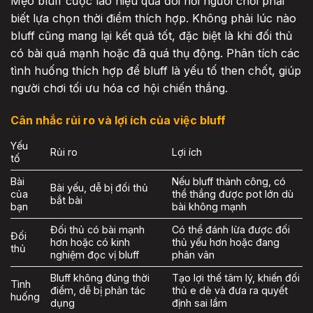
Mẹo bluff cược láo hiệu quả đòi hỏi người chơi phải
biết lựa chọn thời điểm thích hợp. Không phải lúc nào
bluff cũng mang lại kết quả tốt, đặc biệt là khi đối thủ
có bài quá mạnh hoặc đã quá thụ động. Phân tích các
tình huống thích hợp để bluff là yếu tố then chốt, giúp
người chơi tối ưu hóa cơ hội chiến thắng.
Cân nhắc rủi ro và lợi ích của việc bluff
Yếu
Rủi ro
Lợi ích
tố
Bài
Nếu bluff thành công, có
Bài yếu, dễ bị đối thủ
của
thể thắng được pot lớn dù
bắt bài
bạn
bài không mạnh
Đối thủ có bài mạnh
Có thể đánh lừa được đối
Đối
hơn hoặc có kinh
thủ yếu hơn hoặc đang
thủ
nghiệm đọc vị bluff
phân vân
Bluff không đúng thời
Tạo lợi thế tâm lý, khiến đối
Tình
điểm, dễ bị phản tác
thủ e dè và đưa ra quyết
huống
dụng
định sai lầm