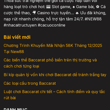
Thỏa sức trải nghiệm thế giới cá cược hấp dẫn với
hàng loạt trò chơi hot: 🎰 Slot game, ♠️ Game bài, ⚽️ Cá
cược thể thao, 🎥 Casino trực tuyến… 🔥 Ưu đãi khủng,
nạp rút nhanh chóng, hỗ trợ tận tâm 24/7. #NEW88
#nhacaitructuyen #cacuoconline
Bài viết mới
Chương Trình Khuyến Mãi Nhận 58K Tháng 12/2025
Tại New88
Các biến thể Baccarat phổ biến trên thị trường và
cách chơi từng loại
Bí kíp quản lý vốn khi chơi Baccarat để tránh trắng tay
Các loại cầu trong Baccarat
Luật chơi Baccarat chi tiết – Cách tính điểm và quy tắc
rút bài
DANH MỤC