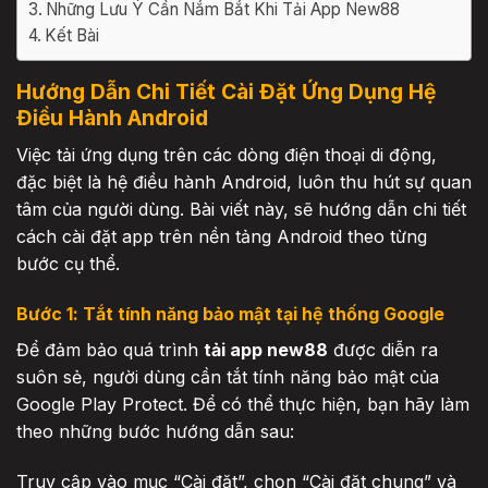
Những Lưu Ý Cần Nắm Bắt Khi Tải App New88
Kết Bài
Hướng Dẫn Chi Tiết Cài Đặt Ứng Dụng Hệ
Điều Hành Android
Việc tải ứng dụng trên các dòng điện thoại di động,
đặc biệt là hệ điều hành Android, luôn thu hút sự quan
tâm của người dùng. Bài viết này, sẽ hướng dẫn chi tiết
cách cài đặt app trên nền tảng Android theo từng
bước cụ thể.
Bước 1: Tắt tính năng bảo mật tại hệ thống Google
Để đảm bảo quá trình
tải app new88
được diễn ra
suôn sẻ, người dùng cần tắt tính năng bảo mật của
Google Play Protect. Để có thể thực hiện, bạn hãy làm
theo những bước hướng dẫn sau:
Truy cập vào mục “Cài đặt”, chọn “Cài đặt chung” và