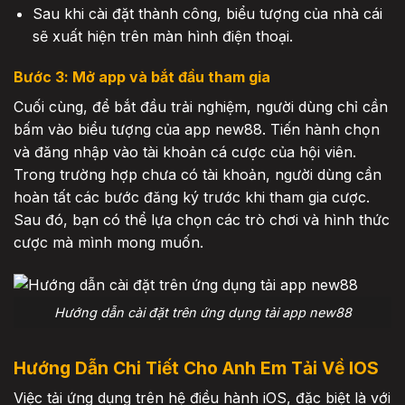
Sau khi cài đặt thành công, biểu tượng của nhà cái
sẽ xuất hiện trên màn hình điện thoại.
Bước 3: Mở app và bắt đầu tham gia
Cuối cùng, để bắt đầu trải nghiệm, người dùng chỉ cần
bấm vào biểu tượng của app new88. Tiến hành chọn
và đăng nhập vào tài khoản cá cược của hội viên.
Trong trường hợp chưa có tài khoản, người dùng cần
hoàn tất các bước đăng ký trước khi tham gia cược.
Sau đó, bạn có thể lựa chọn các trò chơi và hình thức
cược mà mình mong muốn.
Hướng dẫn cài đặt trên ứng dụng tải app new88
Hướng Dẫn Chi Tiết Cho Anh Em Tải Về IOS
Việc tải ứng dụng trên hệ điều hành iOS, đặc biệt là với