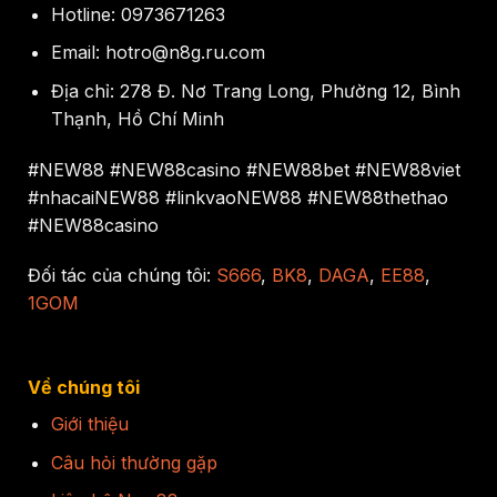
Hotline:
0973671263
Email:
hotro@n8g.ru.com
Địa chỉ:
278 Đ. Nơ Trang Long, Phường 12, Bình
Thạnh, Hồ Chí Minh
#NEW88 #NEW88casino #NEW88bet #NEW88viet
#nhacaiNEW88 #linkvaoNEW88 #NEW88thethao
#NEW88casino
Đối tác của chúng tôi:
S666
,
BK8
,
DAGA
,
EE88
,
1GOM
Về chúng tôi
Giới thiệu
Câu hỏi thường gặp