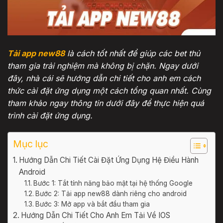
Tải app new88
là cách tốt nhất để giúp các bet thủ
tham gia trải nghiệm mà không bị chặn. Ngay dưới
đây, nhà cái sẽ hướng dẫn chi tiết cho anh em cách
thức cài đặt ứng dụng một cách tổng quan nhất. Cùng
tham khảo ngay thông tin dưới đây để thực hiện quá
trình cài đặt ứng dụng.
Mục lục
Hướng Dẫn Chi Tiết Cài Đặt Ứng Dụng Hệ Điều Hành
Android
Bước 1: Tắt tính năng bảo mật tại hệ thống Google
Bước 2: Tải app new88 dành riêng cho android
Bước 3: Mở app và bắt đầu tham gia
Hướng Dẫn Chi Tiết Cho Anh Em Tải Về IOS