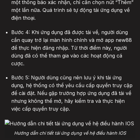
một thông báo xác nhận, chỉ cần chọn nút “Thêm”
một lần nữa. Quá trình sẽ tự động tải ứng dụng về
điện thoại.
Bước 4: Khi ứng dụng đã được tải về, người dùng
cần quay trở lại màn hình chính và mở app new88
để thực hiện đăng nhập. Từ thời điểm này, người
dùng đã có thể tham gia vào các hoạt động cá
cược.
Bước 5: Người dùng cũng nên lưu ý khi tải ứng
dụng, hệ thống có thể yêu cầu cấp quyền truy cập
để cài đặt. Nếu gặp trường hợp ứng dụng đã tải về
nhưng không thể mở, hãy kiểm tra và thực hiện
việc cấp quyền truy cập.
Hướng dẫn chi tiết tải ứng dụng về hệ điều hành IOS