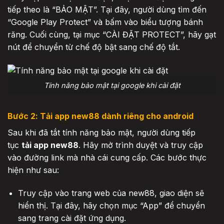
tiếp theo là “BẢO MẬT”. Tại đây, người dùng tìm đến
“Google Play Protect” và bấm vào biểu tượng bánh
răng. Cuối cùng, tại mục “CÀI ĐẶT PROTECT”, hãy gạt
nút để chuyển từ chế độ bật sang chế độ tắt.
Tính năng bảo mật tại google khi cài đặt
Bước 2: Tải app new88 dành riêng cho android
Sau khi đã tắt tính năng bảo mật, người dùng tiếp
tục
tải app new88
. Hãy mở trình duyệt và truy cập
vào đường link mà nhà cái cung cấp. Các bước thực
hiện như sau:
Truy cập vào trang web của new88, giao diện sẽ
hiển thị. Tại đây, hãy chọn mục “App” để chuyển
sang trang cài đặt ứng dụng.