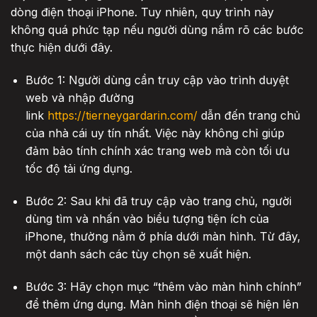
dòng điện thoại iPhone. Tuy nhiên, quy trình này
không quá phức tạp nếu người dùng nắm rõ các bước
thực hiện dưới đây.
Bước 1: Người dùng cần truy cập vào trình duyệt
web và nhập đường
link
https://tierneygardarin.com/
dẫn đến trang chủ
của nhà cái uy tín nhất. Việc này không chỉ giúp
đảm bảo tính chính xác trang web mà còn tối ưu
tốc độ tải ứng dụng.
Bước 2: Sau khi đã truy cập vào trang chủ, người
dùng tìm và nhấn vào biểu tượng tiện ích của
iPhone, thường nằm ở phía dưới màn hình. Từ đây,
một danh sách các tùy chọn sẽ xuất hiện.
Bước 3: Hãy chọn mục “thêm vào màn hình chính”
để thêm ứng dụng. Màn hình điện thoại sẽ hiện lên